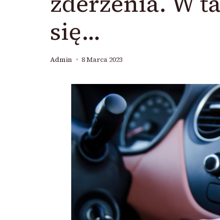
zderzenia. W t
się…
Admin
8 Marca 2023