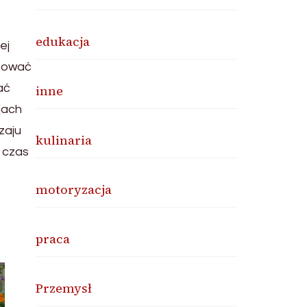
edukacja
ej
osować
ać
inne
jach
zaju
kulinaria
ę czas
motoryzacja
praca
Przemysł