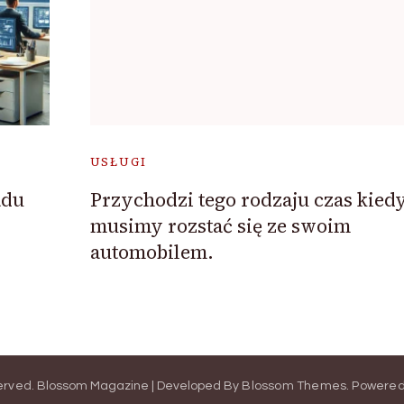
USŁUGI
adu
Przychodzi tego rodzaju czas kied
musimy rozstać się ze swoim
automobilem.
served.
Blossom Magazine | Developed By
Blossom Themes
.
Powered