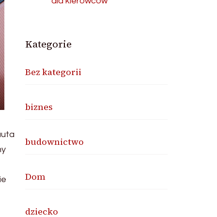
dla kierowców
Kategorie
Bez kategorii
biznes
auta
budownictwo
my
Dom
ie
dziecko