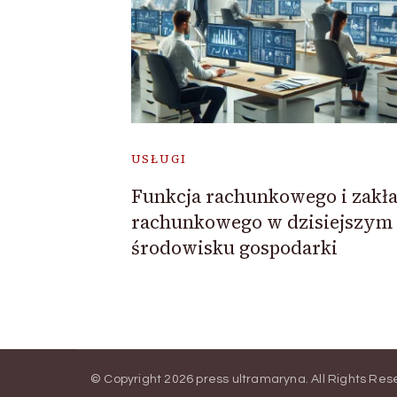
USŁUGI
Funkcja rachunkowego i zakł
rachunkowego w dzisiejszym
środowisku gospodarki
© Copyright 2026
press ultramaryna
. All Rights Re