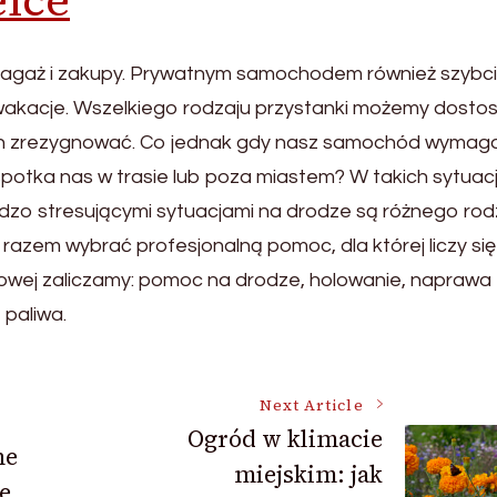
bagaż i zakupy. Prywatnym samochodem również szybci
wakacje. Wszelkiego rodzaju przystanki możemy dost
nich zrezygnować. Co jednak gdy nasz samochód wymag
spotka nas w trasie lub poza miastem? W takich sytuac
dzo stresującymi sytuacjami na drodze są różnego rod
 razem wybrać profesjonalną pomoc, dla której liczy si
wej zaliczamy: pomoc na drodze, holowanie, naprawa
 paliwa.
Next Article
Ogród w klimacie
ne
miejskim: jak
e