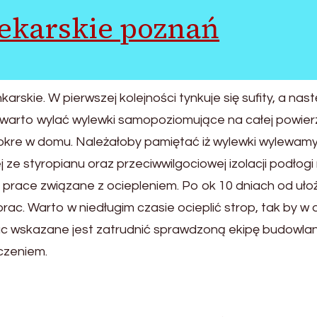
dekarskie poznań
skie. W pierwszej kolejności tynkuje się sufity, a nas
w warto wylać wylewki samopoziomujące na całej powier
okre w domu. Należałoby pamiętać iż wylewki wylewam
 ze styropianu oraz przeciwwilgociowej izolacji podłogi
 prace związane z ociepleniem. Po ok 10 dniach od uło
ac. Warto w niedługim czasie ocieplić strop, tak by w
prac wskazane jest zatrudnić sprawdzoną ekipę budowla
czeniem.