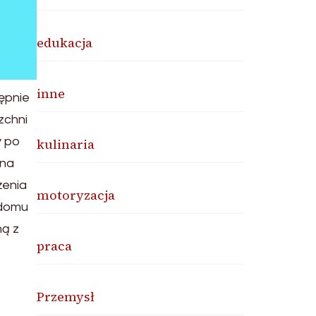
edukacja
inne
tępnie
zchni
y po
kulinaria
 na
żenia
motoryzacja
 domu
ną z
praca
Przemysł