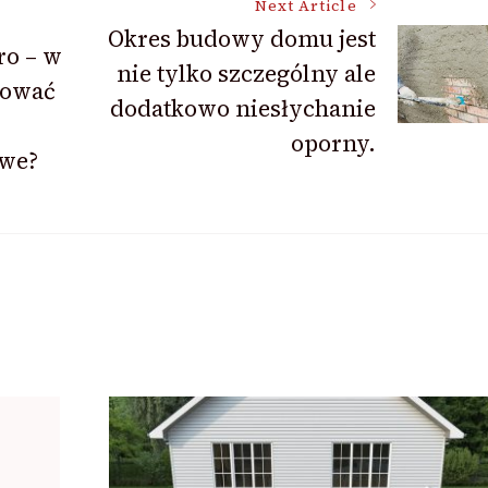
Next Article
Okres budowy domu jest
ro – w
nie tylko szczególny ale
lować
dodatkowo niesłychanie
oporny.
owe?