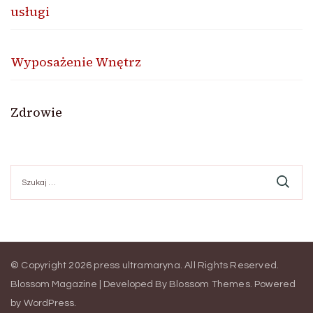
usługi
Wyposażenie Wnętrz
Zdrowie
Szukaj:
© Copyright 2026
press ultramaryna
. All Rights Reserved.
Blossom Magazine | Developed By
Blossom Themes
.
Powered
by
WordPress
.