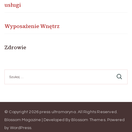
usługi
Wyposażenie Wnętrz
Zdrowie
Szukaj:
© Copyright 2026
press ultramaryna
. All Rights Reserved.
Blossom Magazine | Developed By
Blossom Themes
.
Powered
by
WordPress
.