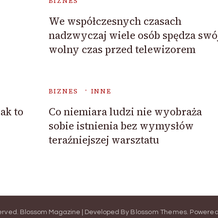
BIZNES
We współczesnych czasach
nadzwyczaj wiele osób spędza swó
wolny czas przed telewizorem
BIZNES
INNE
ak to
Co niemiara ludzi nie wyobraża
sobie istnienia bez wymysłów
teraźniejszej warsztatu
served.
Blossom Magazine | Developed By
Blossom Themes
.
Powered