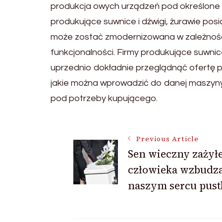
produkcja owych urządzeń pod określone z
produkujące suwnice i dźwigi, żurawie pos
może zostać zmodernizowana w zależności 
funkcjonalności. Firmy produkujące suwni
uprzednio dokładnie przeglądnąć ofertę p
jakie można wprowadzić do danej maszyny
pod potrzeby kupującego.
Post
Previous Article
Sen wieczny zażył
człowieka wzbudz
Navigation
naszym sercu pust