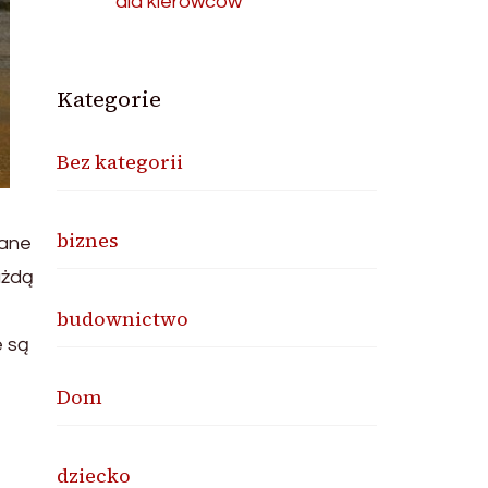
dla kierowców
Kategorie
Bez kategorii
biznes
wane
ażdą
budownictwo
e są
Dom
dziecko