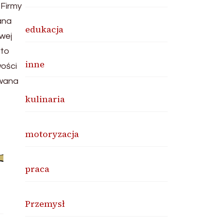
 Firmy
ana
edukacja
wej
rto
inne
wości
owana
kulinaria
motoryzacja
praca
Przemysł