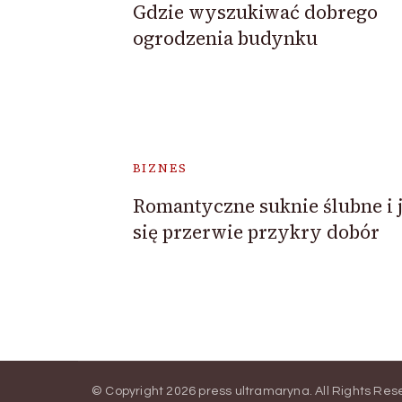
Gdzie wyszukiwać dobrego
ogrodzenia budynku
BIZNES
Romantyczne suknie ślubne i j
się przerwie przykry dobór
© Copyright 2026
press ultramaryna
. All Rights Re