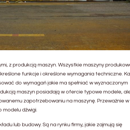
innymi, z produkcją maszyn. Wszystkie maszyny produko
eślone funkcje i określone wymagania techniczne. K
osować do wymagań jakie ma spełniać w wyznaczonym
produkcją maszyn posiadają w ofercie typowe modele, al
nsowanemu zapotrzebowaniu na maszynę. Przeważnie w
o modelu dźwigi.
adu lub budowy. Są na rynku firmy, jakie zajmują się