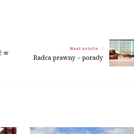
Next Article
ć w
Radca prawny – porady