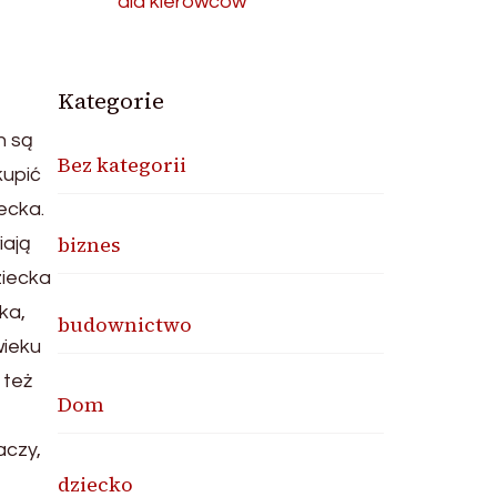
dla kierowców
Kategorie
h są
Bez kategorii
kupić
ecka.
biznes
iają
ziecka
ka,
budownictwo
wieku
 też
Dom
aczy,
dziecko