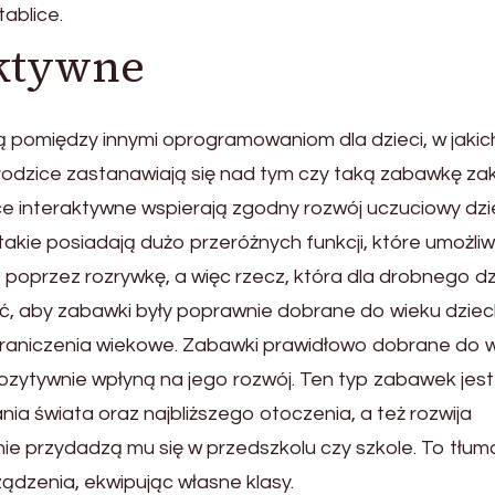
ablice.
aktywne
 pomiędzy innymi oprogramowaniom dla dzieci, w jakic
rodzice zastanawiają się nad tym czy taką zabawkę za
ce interaktywne wspierają zgodny rozwój uczuciowy dzi
 takie posiadają dużo przeróżnych funkcji, które umożliw
 poprzez rozrywkę, a więc rzecz, która dla drobnego d
tać, aby zabawki były poprawnie dobrane do wieku dziec
ograniczenia wiekowe. Zabawki prawidłowo dobrane do 
ozytywnie wpłyną na jego rozwój. Ten typ zabawek jest
ia świata oraz najbliższego otoczenia, a też rozwija
ie przydadzą mu się w przedszkolu czy szkole. To tłum
ądzenia, ekwipując własne klasy.