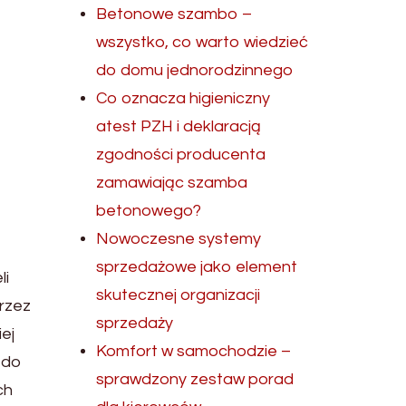
Betonowe szambo –
wszystko, co warto wiedzieć
do domu jednorodzinnego
Co oznacza higieniczny
atest PZH i deklaracją
zgodności producenta
zamawiając szamba
betonowego?
Nowoczesne systemy
sprzedażowe jako element
li
skutecznej organizacji
przez
sprzedaży
ej
Komfort w samochodzie –
 do
sprawdzony zestaw porad
ch