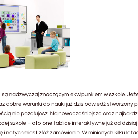
e są nadzwyczaj znaczącym ekwipunkiem w szkole. Jeże
az dobre warunki do nauki już dziś odwiedź stworzony 
cią nie pożałujesz. Najnowocześniejsze oraz najbardzi
dej szkole – oto one tablice interaktywne już od dzisiaj
ę i natychmiast złóż zamówienie. W minionych kilku lata