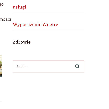
go
usługi
wności
Wyposażenie Wnętrz
Zdrowie
Szukaj: