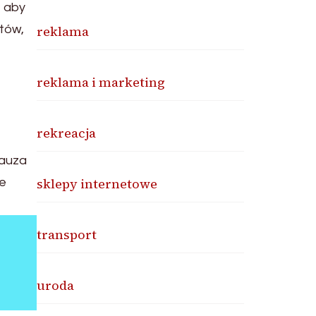
, aby
tów,
reklama
reklama i marketing
rekreacja
pauza
sklepy internetowe
ie
transport
uroda