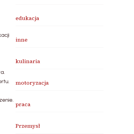
edukacja
acji
inne
kulinaria
a.
rtu.
motoryzacja
zenie.
praca
Przemysł