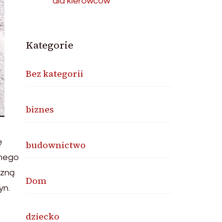
dla kierowców
Kategorie
Bez kategorii
biznes
ę
budownictwo
tnego
czną
Dom
yn.
dziecko