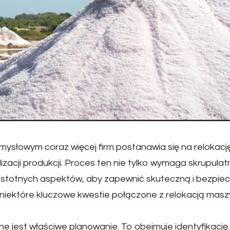
słowym coraz więcej firm postanawia się na relokacj
izacji produkcji. Proces ten nie tylko wymaga skrupula
u istotnych aspektów, aby zapewnić skuteczną i bezpie
iektóre kluczowe kwestie połączone z relokacją masz
ne jest właściwe planowanie. To obejmuje identyfikację