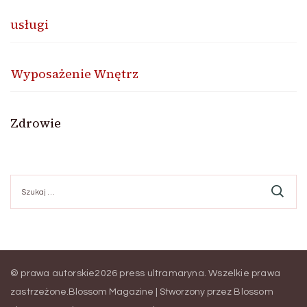
usługi
Wyposażenie Wnętrz
Zdrowie
Szukaj:
© prawa autorskie2026
press ultramaryna
. Wszelkie prawa
zastrzeżone.
Blossom Magazine | Stworzony przez
Blossom