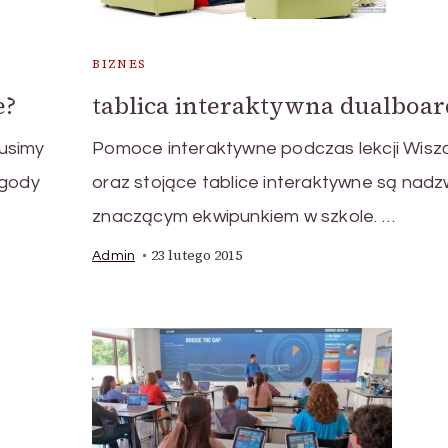
BIZNES
e?
tablica interaktywna dualboar
usimy
Pomoce interaktywne podczas lekcji Wisz
ygody
oraz stojące tablice interaktywne są nadz
znaczącym ekwipunkiem w szkole. …
23 lutego 2015
Admin