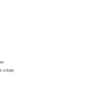
ie
e zdaje